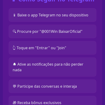
📱 Baixe o app Telegram no seu dispositivo
🔍 Procure por "@001Win BaixarOficial"
👆 Toque em "Entrar" ou "Join"
🔔 Ative as notificações para não perder
nada
💬 Participe das conversas e interaja
🎁 Receba bônus exclusivos