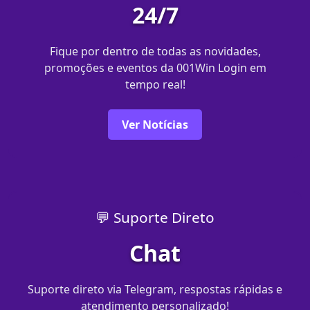
24/7
Fique por dentro de todas as novidades,
promoções e eventos da 001Win Login em
tempo real!
Ver Notícias
💬 Suporte Direto
Chat
Suporte direto via Telegram, respostas rápidas e
atendimento personalizado!