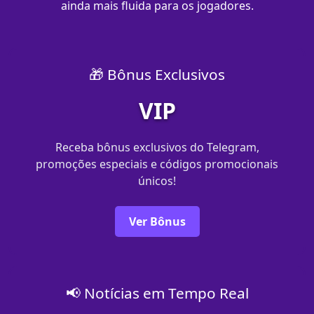
ainda mais fluida para os jogadores.
🎁 Bônus Exclusivos
VIP
Receba bônus exclusivos do Telegram,
promoções especiais e códigos promocionais
únicos!
Ver Bônus
📢 Notícias em Tempo Real