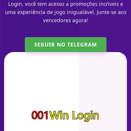
Login, você tem acesso a promoções incríveis e
uma experiência de jogo inigualável. Junte-se aos
vencedores agora!
SEGUIR NO TELEGRAM