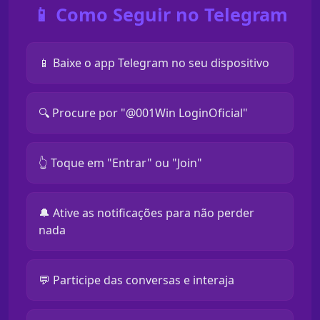
📱 Como Seguir no Telegram
📱 Baixe o app Telegram no seu dispositivo
🔍 Procure por "@001Win LoginOficial"
👆 Toque em "Entrar" ou "Join"
🔔 Ative as notificações para não perder
nada
💬 Participe das conversas e interaja