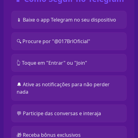
📱 Baixe o app Telegram no seu dispositivo
🔍 Procure por "@017BrlOficial"
👆 Toque em "Entrar" ou "Join"
🔔 Ative as notificações para não perder
nada
💬 Participe das conversas e interaja
🎁 Receba bônus exclusivos