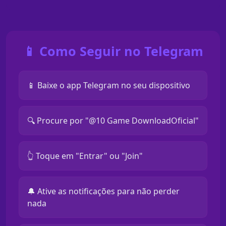
📱 Como Seguir no Telegram
📱 Baixe o app Telegram no seu dispositivo
🔍 Procure por "@10 Game DownloadOficial"
👆 Toque em "Entrar" ou "Join"
🔔 Ative as notificações para não perder
nada