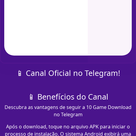
📱 Canal Oficial no Telegram!
📱 Benefícios do Canal
Descubra as vantagens de seguir a 10 Game Download
no Telegram
Após o download, toque no arquivo APK para iniciar o
processo de instalação. O sistema Android exibirá uma