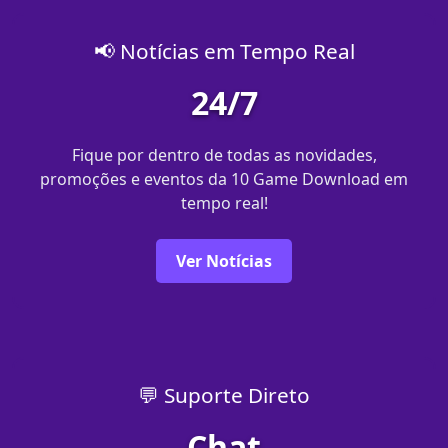
📢 Notícias em Tempo Real
24/7
Fique por dentro de todas as novidades,
promoções e eventos da 10 Game Download em
tempo real!
Ver Notícias
💬 Suporte Direto
Chat