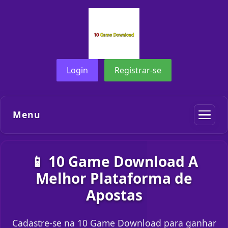
Login
Registrar-se
Menu
📱 10 Game Download A
Melhor Plataforma de
Apostas
Cadastre-se na 10 Game Download para ganhar