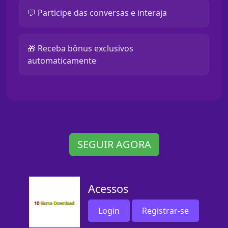
💬 Participe das conversas e interaja
🎁 Receba bônus exclusivos
automaticamente
SEGUIR AGORA
Acessos
Login
Registrar-se