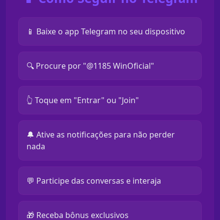
📱 Baixe o app Telegram no seu dispositivo
🔍 Procure por "@1185 WinOficial"
👆 Toque em "Entrar" ou "Join"
🔔 Ative as notificações para não perder
nada
💬 Participe das conversas e interaja
🎁 Receba bônus exclusivos