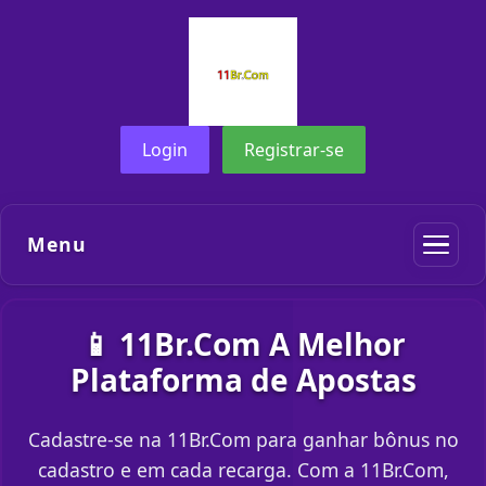
Login
Registrar-se
Menu
📱 11Br.Com A Melhor
Plataforma de Apostas
Cadastre-se na 11Br.Com para ganhar bônus no
cadastro e em cada recarga. Com a 11Br.Com,