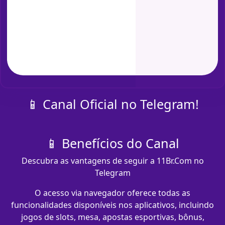
📱 Canal Oficial no Telegram!
📱 Benefícios do Canal
Descubra as vantagens de seguir a 11Br.Com no
Telegram
O acesso via navegador oferece todas as
funcionalidades disponíveis nos aplicativos, incluindo
jogos de slots, mesa, apostas esportivas, bônus,