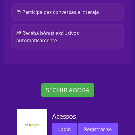
💬 Participe das conversas e interaja
🎁 Receba bônus exclusivos
automaticamente
SEGUIR AGORA
Acessos
Login
Registrar-se