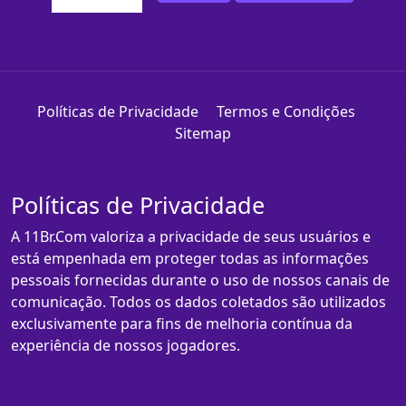
Políticas de Privacidade
Termos e Condições
Sitemap
Políticas de Privacidade
A 11Br.Com valoriza a privacidade de seus usuários e
está empenhada em proteger todas as informações
pessoais fornecidas durante o uso de nossos canais de
comunicação. Todos os dados coletados são utilizados
exclusivamente para fins de melhoria contínua da
experiência de nossos jogadores.