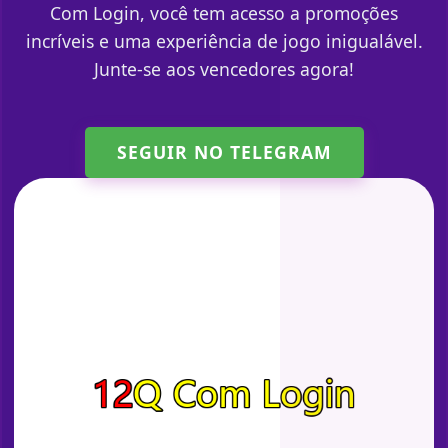
Com Login, você tem acesso a promoções
incríveis e uma experiência de jogo inigualável.
Junte-se aos vencedores agora!
SEGUIR NO TELEGRAM