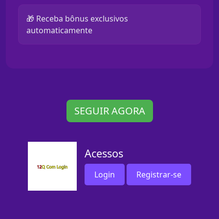
🎁 Receba bônus exclusivos
automaticamente
SEGUIR AGORA
Acessos
Login
Registrar-se