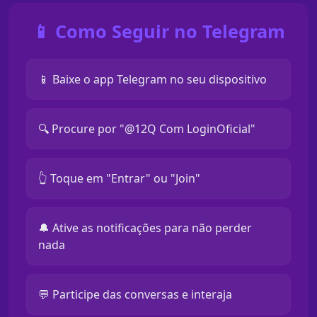
📱 Como Seguir no Telegram
📱 Baixe o app Telegram no seu dispositivo
🔍 Procure por "@12Q Com LoginOficial"
👆 Toque em "Entrar" ou "Join"
🔔 Ative as notificações para não perder
nada
💬 Participe das conversas e interaja