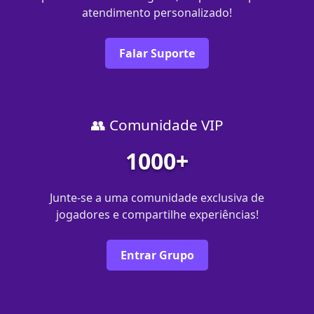
atendimento personalizado!
Falar Suporte
👥 Comunidade VIP
1000+
Junte-se a uma comunidade exclusiva de
jogadores e compartilhe experiências!
Entrar Grupo