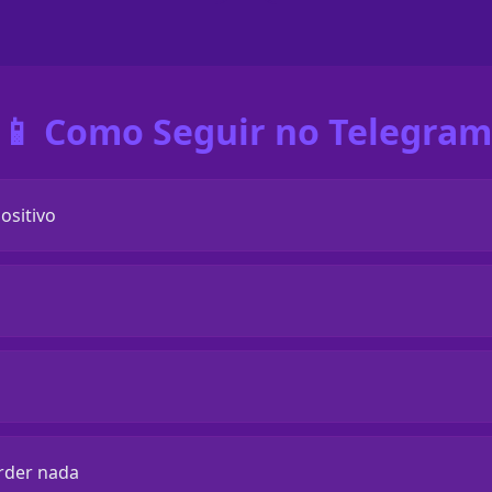
📱 Como Seguir no Telegram
ositivo
erder nada