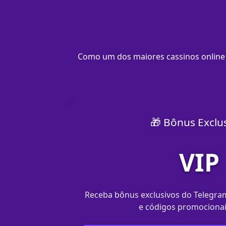
Como um dos maiores cassinos online d
🎁 Bônus Exclu
VIP
Receba bônus exclusivos do Telegra
e códigos promocionai