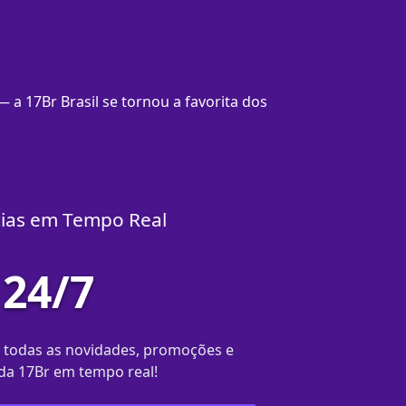
a 17Br Brasil se tornou a favorita dos
cias em Tempo Real
24/7
e todas as novidades, promoções e
da 17Br em tempo real!