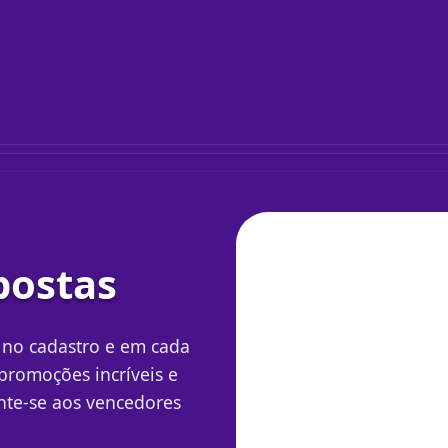
postas
 no cadastro e em cada
promoções incríveis e
unte-se aos vencedores