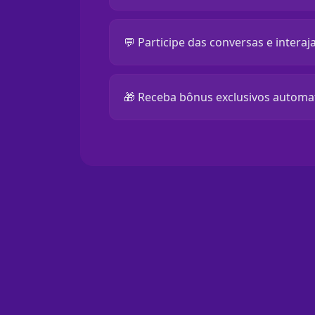
💬 Participe das conversas e interaj
🎁 Receba bônus exclusivos autom