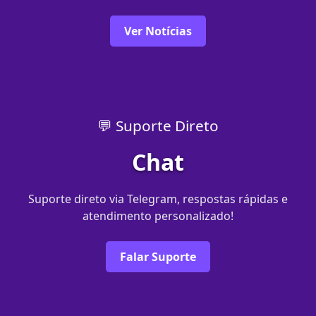
Ver Notícias
💬 Suporte Direto
Chat
Suporte direto via Telegram, respostas rápidas e
atendimento personalizado!
Falar Suporte