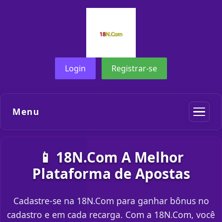
Login
Registrar-se
Menu
📱 18N.Com A Melhor
Plataforma de Apostas
Cadastre-se na 18N.Com para ganhar bônus no
cadastro e em cada recarga. Com a 18N.Com, você