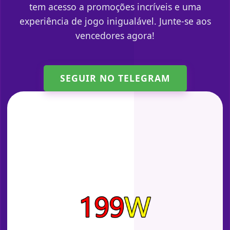
tem acesso a promoções incríveis e uma
experiência de jogo inigualável. Junte-se aos
vencedores agora!
SEGUIR NO TELEGRAM