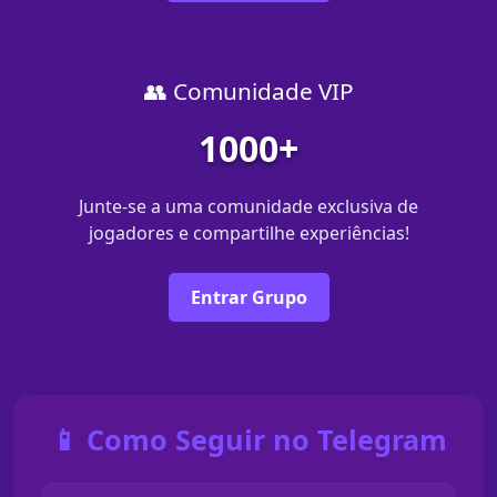
👥 Comunidade VIP
1000+
Junte-se a uma comunidade exclusiva de
jogadores e compartilhe experiências!
Entrar Grupo
📱 Como Seguir no Telegram