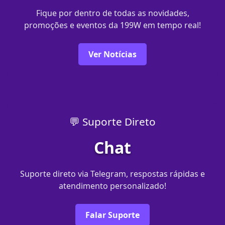
Fique por dentro de todas as novidades,
promoções e eventos da 199W em tempo real!
Ver Notícias
💬 Suporte Direto
Chat
Suporte direto via Telegram, respostas rápidas e
atendimento personalizado!
Falar Suporte