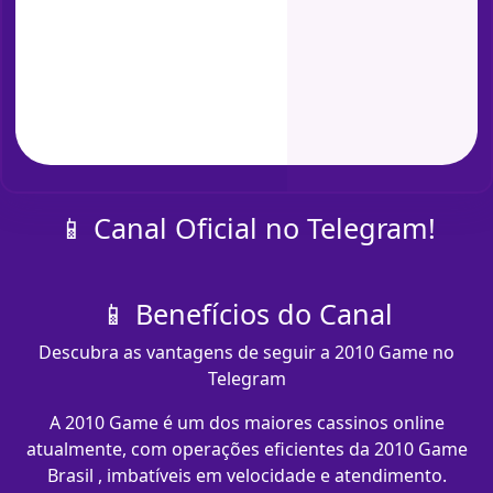
📱 Canal Oficial no Telegram!
📱 Benefícios do Canal
Descubra as vantagens de seguir a 2010 Game no
Telegram
A 2010 Game é um dos maiores cassinos online
atualmente, com operações eficientes da 2010 Game
Brasil , imbatíveis em velocidade e atendimento.