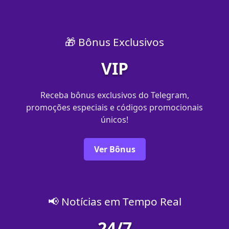
🎁 Bônus Exclusivos
VIP
Receba bônus exclusivos do Telegram,
promoções especiais e códigos promocionais
únicos!
Ver Bônus
📢 Notícias em Tempo Real
24/7