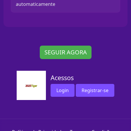
automaticamente
SEGUIR AGORA
Acessos
Login
Registrar-se