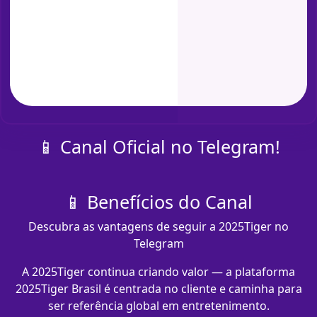
📱 Canal Oficial no Telegram!
📱 Benefícios do Canal
Descubra as vantagens de seguir a 2025Tiger no
Telegram
A 2025Tiger continua criando valor — a plataforma
2025Tiger Brasil é centrada no cliente e caminha para
ser referência global em entretenimento.