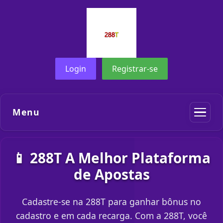
Login
Registrar-se
Menu
📱 288T A Melhor Plataforma
de Apostas
Cadastre-se na 288T para ganhar bônus no
cadastro e em cada recarga. Com a 288T, você