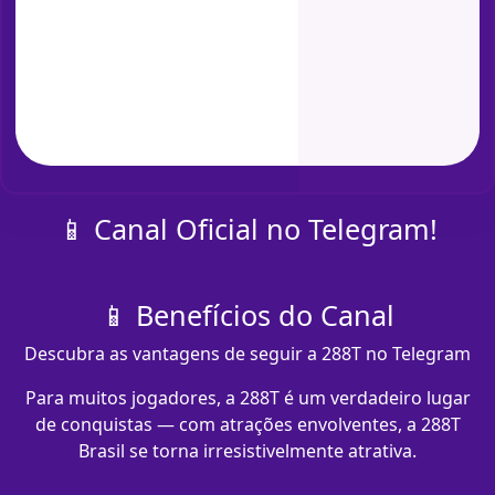
📱 Canal Oficial no Telegram!
📱 Benefícios do Canal
Descubra as vantagens de seguir a 288T no Telegram
Para muitos jogadores, a 288T é um verdadeiro lugar
de conquistas — com atrações envolventes, a 288T
Brasil se torna irresistivelmente atrativa.