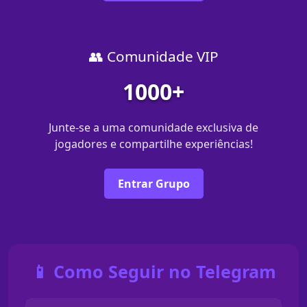
👥 Comunidade VIP
1000+
Junte-se a uma comunidade exclusiva de
jogadores e compartilhe experiências!
Entrar Grupo
📱 Como Seguir no Telegram