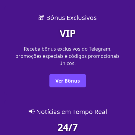
🎁 Bônus Exclusivos
VIP
Receba bônus exclusivos do Telegram,
promoções especiais e códigos promocionais
únicos!
Ver Bônus
📢 Notícias em Tempo Real
24/7