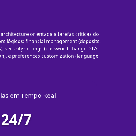
chitecture orientada a tarefas críticas do
rs lógicos: financial management (deposits,
s), security settings (password change, 2FA
ion), e preferences customization (language,
cias em Tempo Real
24/7