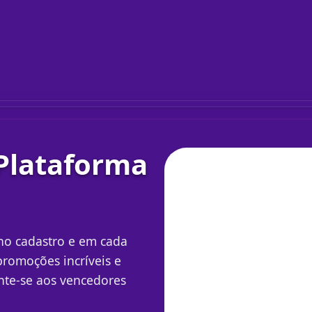
 Plataforma
no cadastro e em cada
promoções incríveis e
unte-se aos vencedores