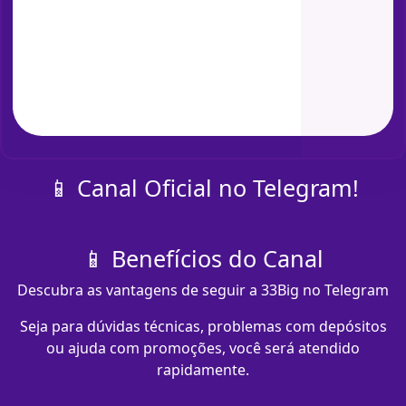
📱 Canal Oficial no Telegram!
📱 Benefícios do Canal
Descubra as vantagens de seguir a 33Big no Telegram
Seja para dúvidas técnicas, problemas com depósitos
ou ajuda com promoções, você será atendido
rapidamente.