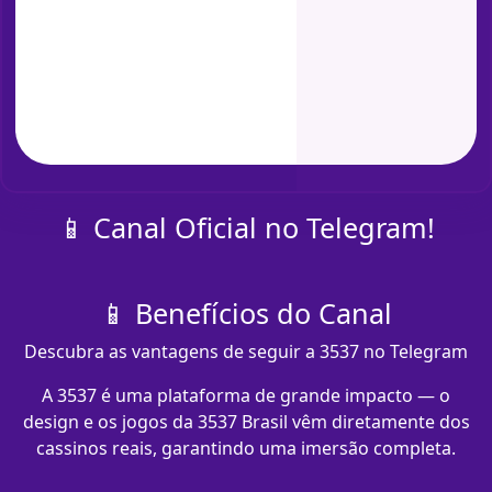
📱 Canal Oficial no Telegram!
📱 Benefícios do Canal
Descubra as vantagens de seguir a 3537 no Telegram
A 3537 é uma plataforma de grande impacto — o
design e os jogos da 3537 Brasil vêm diretamente dos
cassinos reais, garantindo uma imersão completa.