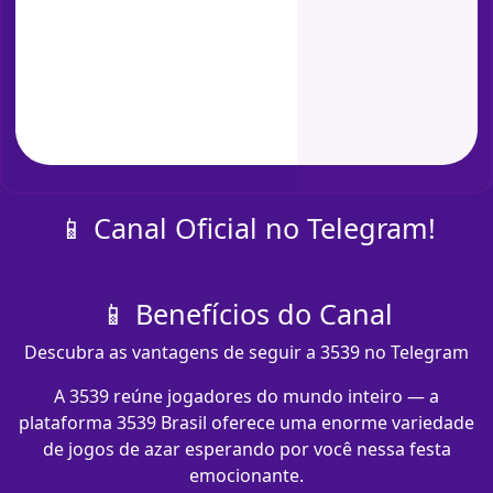
📱 Canal Oficial no Telegram!
📱 Benefícios do Canal
Descubra as vantagens de seguir a 3539 no Telegram
A 3539 reúne jogadores do mundo inteiro — a
plataforma 3539 Brasil oferece uma enorme variedade
de jogos de azar esperando por você nessa festa
emocionante.