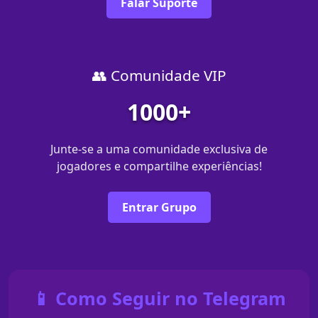
Falar Suporte
👥 Comunidade VIP
1000+
Junte-se a uma comunidade exclusiva de
jogadores e compartilhe experiências!
Entrar Grupo
📱 Como Seguir no Telegram