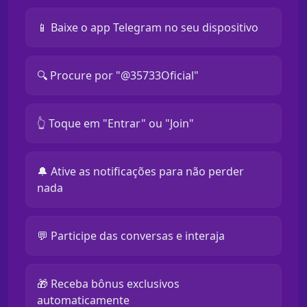
📱 Baixe o app Telegram no seu dispositivo
🔍 Procure por "@35733Oficial"
👆 Toque em "Entrar" ou "Join"
🔔 Ative as notificações para não perder
nada
💬 Participe das conversas e interaja
🎁 Receba bônus exclusivos
automaticamente