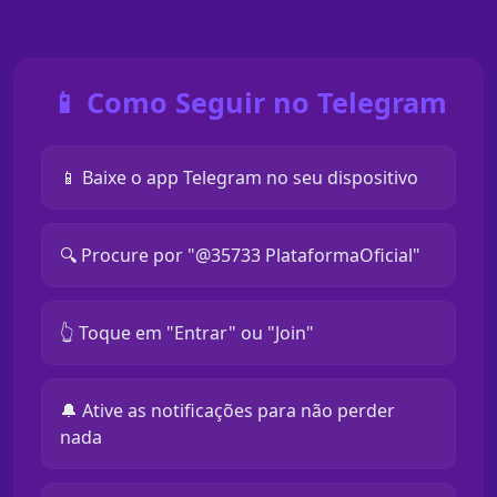
📱 Como Seguir no Telegram
📱 Baixe o app Telegram no seu dispositivo
🔍 Procure por "@35733 PlataformaOficial"
👆 Toque em "Entrar" ou "Join"
🔔 Ative as notificações para não perder
nada