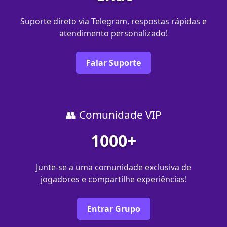
Suporte direto via Telegram, respostas rápidas e
atendimento personalizado!
Falar Suporte
👥 Comunidade VIP
1000+
Junte-se a uma comunidade exclusiva de
jogadores e compartilhe experiências!
Entrar Grupo