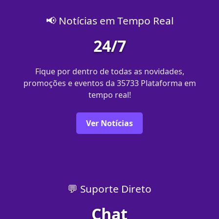
📢 Notícias em Tempo Real
24/7
Fique por dentro de todas as novidades,
promoções e eventos da 35733 Plataforma em
tempo real!
Ver Notícias
💬 Suporte Direto
Chat