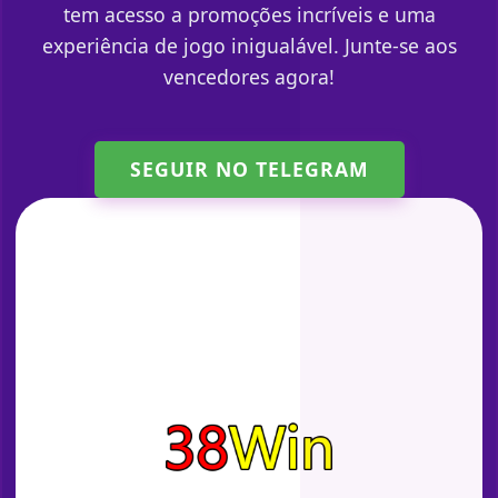
tem acesso a promoções incríveis e uma
experiência de jogo inigualável. Junte-se aos
vencedores agora!
SEGUIR NO TELEGRAM