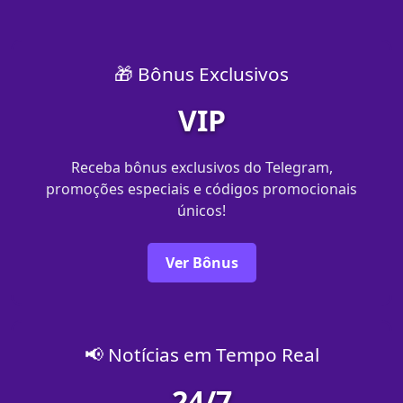
🎁 Bônus Exclusivos
VIP
Receba bônus exclusivos do Telegram,
promoções especiais e códigos promocionais
únicos!
Ver Bônus
📢 Notícias em Tempo Real
24/7