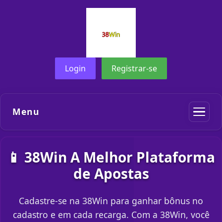
Login
Registrar-se
Menu
📱 38Win A Melhor Plataforma
de Apostas
Cadastre-se na 38Win para ganhar bônus no
cadastro e em cada recarga. Com a 38Win, você