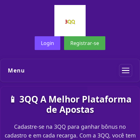
Login
Registrar-se
Menu
📱 3QQ A Melhor Plataforma
de Apostas
Cadastre-se na 3QQ para ganhar bônus no
cadastro e em cada recarga. Com a 3QQ, você tem