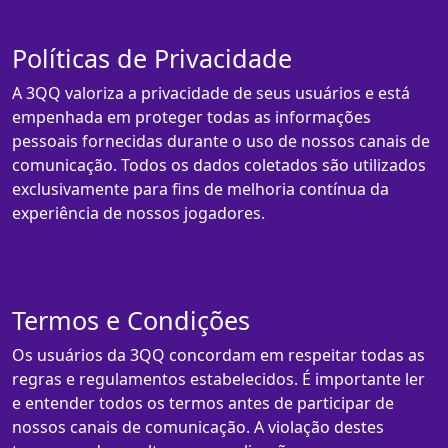
Políticas de Privacidade
A 3QQ valoriza a privacidade de seus usuários e está
empenhada em proteger todas as informações
pessoais fornecidas durante o uso de nossos canais de
comunicação. Todos os dados coletados são utilizados
exclusivamente para fins de melhoria contínua da
experiência de nossos jogadores.
Termos e Condições
Os usuários da 3QQ concordam em respeitar todas as
regras e regulamentos estabelecidos. É importante ler
e entender todos os termos antes de participar de
nossos canais de comunicação. A violação destes