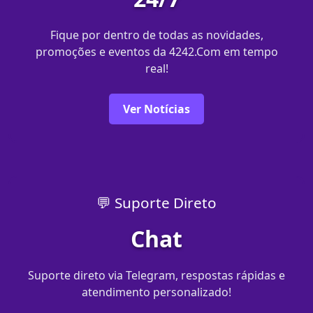
Fique por dentro de todas as novidades,
promoções e eventos da 4242.Com em tempo
real!
Ver Notícias
💬 Suporte Direto
Chat
Suporte direto via Telegram, respostas rápidas e
atendimento personalizado!