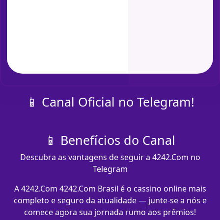
📱 Canal Oficial no Telegram!
📱 Benefícios do Canal
Descubra as vantagens de seguir a 4242.Com no
Telegram
A 4242.Com 4242.Com Brasil é o cassino online mais
completo e seguro da atualidade — junte-se a nós e
comece agora sua jornada rumo aos prêmios!