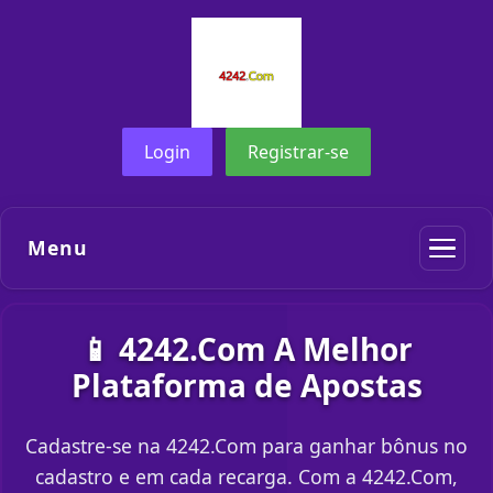
Login
Registrar-se
Menu
📱 4242.Com A Melhor
Plataforma de Apostas
Cadastre-se na 4242.Com para ganhar bônus no
cadastro e em cada recarga. Com a 4242.Com,