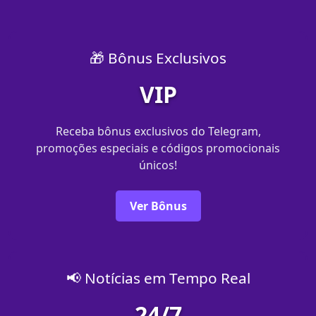
🎁 Bônus Exclusivos
VIP
Receba bônus exclusivos do Telegram,
promoções especiais e códigos promocionais
únicos!
Ver Bônus
📢 Notícias em Tempo Real
24/7