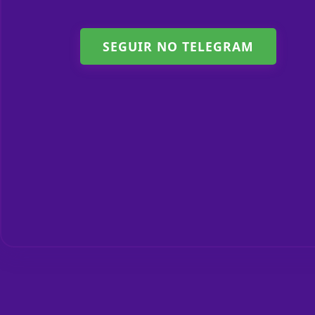
SEGUIR NO TELEGRAM