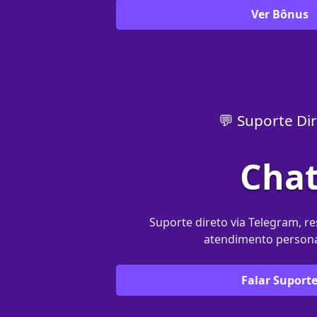
Ver Bônus
💬 Suporte Di
Cha
Suporte direto via Telegram, r
atendimento persona
Falar Suport