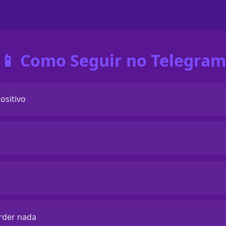
📱 Como Seguir no Telegram
ositivo
erder nada