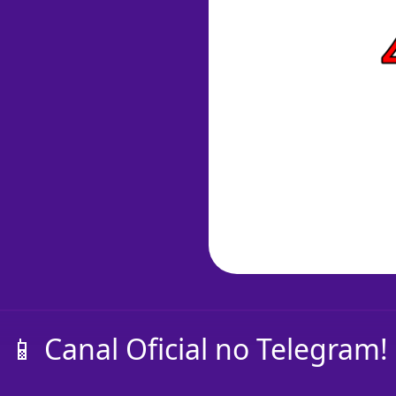
📱 Canal Oficial no Telegram!