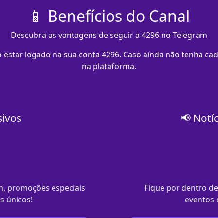
📱 Benefícios do Canal
Descubra as vantagens de seguir a 4296 no Telegram
io estar logado na sua conta 4296. Caso ainda não tenha cad
na plataforma.
sivos
📢 Notí
m, promoções especiais
Fique por dentro d
s únicos!
eventos 