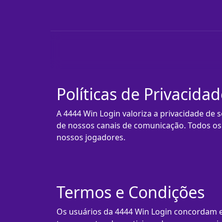
Políticas de Privacida
A 4444 Win Login valoriza a privacidade de
de nossos canais de comunicação. Todos os 
nossos jogadores.
Termos e Condições
Os usuários da 4444 Win Login concordam em