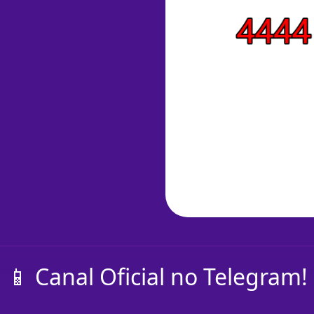
📱 Canal Oficial no Telegram!