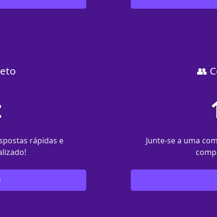
reto
👥 
t
espostas rápidas e
Junte-se a uma com
lizado!
compa
e