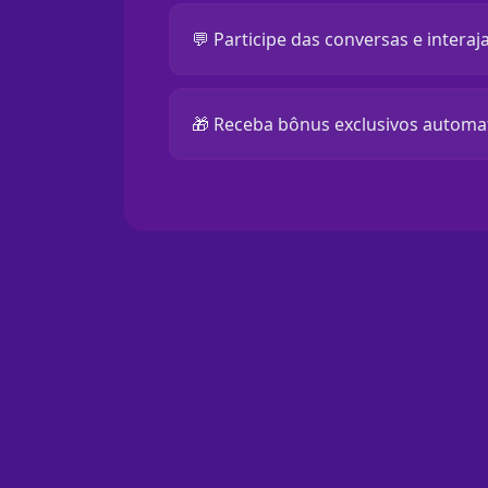
💬 Participe das conversas e interaj
🎁 Receba bônus exclusivos autom