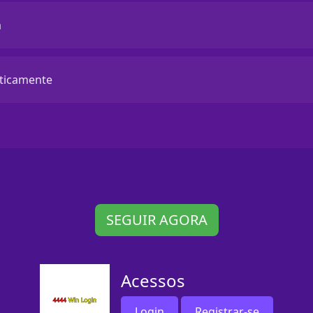
a
aticamente
SEGUIR AGORA
Acessos
Login
Registrar-se