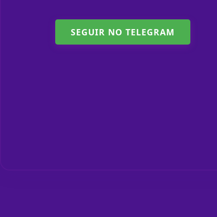
SEGUIR NO TELEGRAM