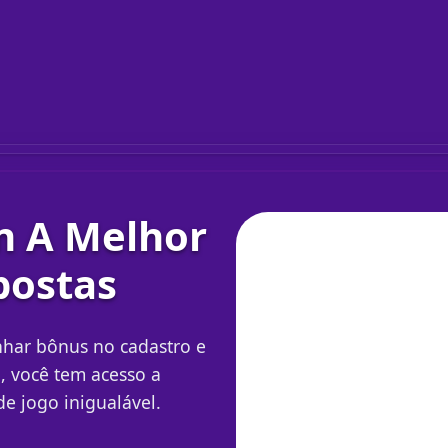
n A Melhor
postas
nhar bônus no cadastro e
, você tem acesso a
e jogo inigualável.