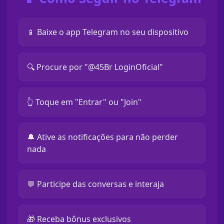
📱 Baixe o app Telegram no seu dispositivo
🔍 Procure por "@45Br LoginOficial"
👆 Toque em "Entrar" ou "Join"
🔔 Ative as notificações para não perder
nada
💬 Participe das conversas e interaja
🎁 Receba bônus exclusivos