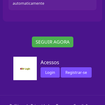
automaticamente
SEGUIR AGORA
Acessos
Login
Registrar-se