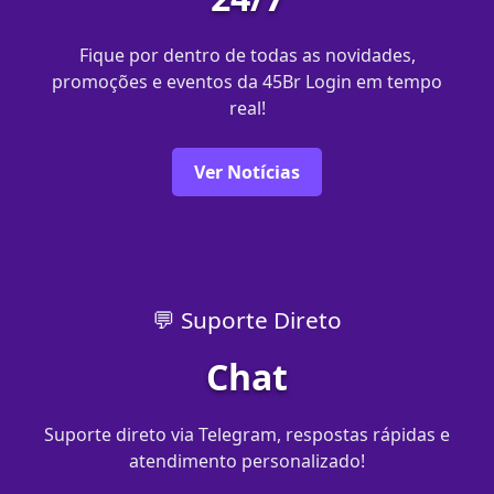
Fique por dentro de todas as novidades,
promoções e eventos da 45Br Login em tempo
real!
Ver Notícias
💬 Suporte Direto
Chat
Suporte direto via Telegram, respostas rápidas e
atendimento personalizado!