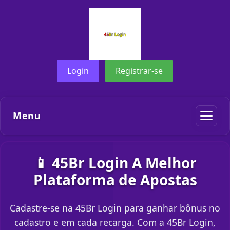
Login
Registrar-se
Menu
📱 45Br Login A Melhor
Plataforma de Apostas
Cadastre-se na 45Br Login para ganhar bônus no
cadastro e em cada recarga. Com a 45Br Login,