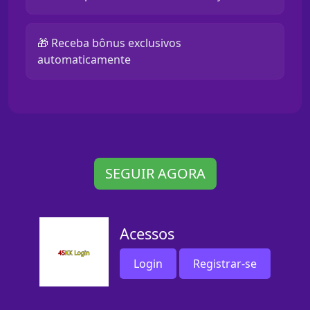
🎁 Receba bônus exclusivos
automaticamente
SEGUIR AGORA
Acessos
Login
Registrar-se