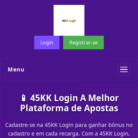
Login
Registrar-se
Menu
📱 45KK Login A Melhor
Plataforma de Apostas
Cadastre-se na 45KK Login para ganhar bônus no
cadastro e em cada recarga. Com a 45KK Login,