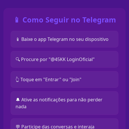
📱 Como Seguir no Telegram
📱 Baixe o app Telegram no seu dispositivo
🔍 Procure por "@45KK LoginOficial"
👆 Toque em "Entrar" ou "Join"
🔔 Ative as notificações para não perder
nada
💬 Participe das conversas e interaja