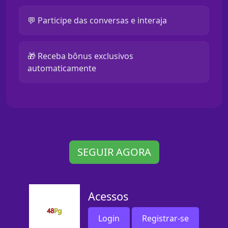
💬 Participe das conversas e interaja
🎁 Receba bônus exclusivos
automaticamente
SEGUIR AGORA
Acessos
Login
Registrar-se