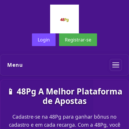
Login
Registrar-se
Menu
📱 48Pg A Melhor Plataforma
de Apostas
Cadastre-se na 48Pg para ganhar bônus no
cadastro e em cada recarga. Com a 48Pg, você