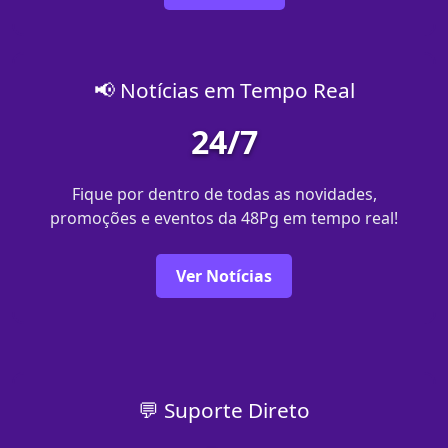
📢 Notícias em Tempo Real
24/7
Fique por dentro de todas as novidades,
promoções e eventos da 48Pg em tempo real!
Ver Notícias
💬 Suporte Direto