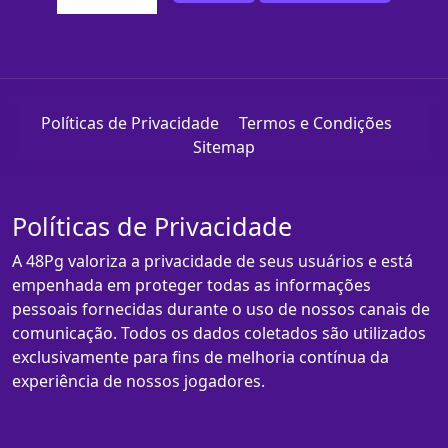
Políticas de Privacidade
Termos e Condições
Sitemap
Políticas de Privacidade
A 48Pg valoriza a privacidade de seus usuários e está
empenhada em proteger todas as informações
pessoais fornecidas durante o uso de nossos canais de
comunicação. Todos os dados coletados são utilizados
exclusivamente para fins de melhoria contínua da
experiência de nossos jogadores.