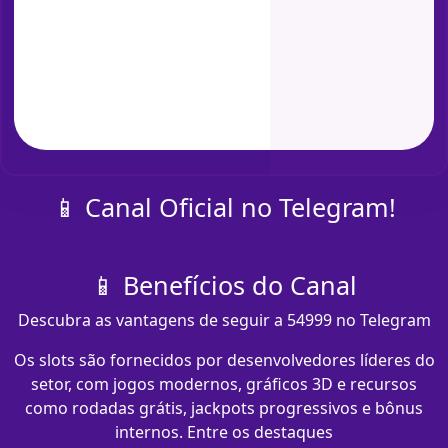
📱 Canal Oficial no Telegram!
📱 Benefícios do Canal
Descubra as vantagens de seguir a 54999 no Telegram
Os slots são fornecidos por desenvolvedores líderes do
setor, com jogos modernos, gráficos 3D e recursos
como rodadas grátis, jackpots progressivos e bônus
internos. Entre os destaques