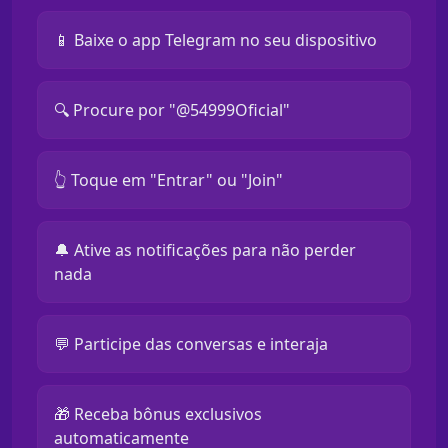
📱 Baixe o app Telegram no seu dispositivo
🔍 Procure por "@54999Oficial"
👆 Toque em "Entrar" ou "Join"
🔔 Ative as notificações para não perder
nada
💬 Participe das conversas e interaja
🎁 Receba bônus exclusivos
automaticamente