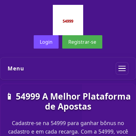
Login
Registrar-se
Menu
📱 54999 A Melhor Plataforma
de Apostas
Cadastre-se na 54999 para ganhar bônus no
cadastro e em cada recarga. Com a 54999, você