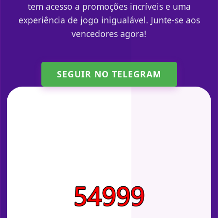
tem acesso a promoções incríveis e uma
experiência de jogo inigualável. Junte-se aos
vencedores agora!
SEGUIR NO TELEGRAM