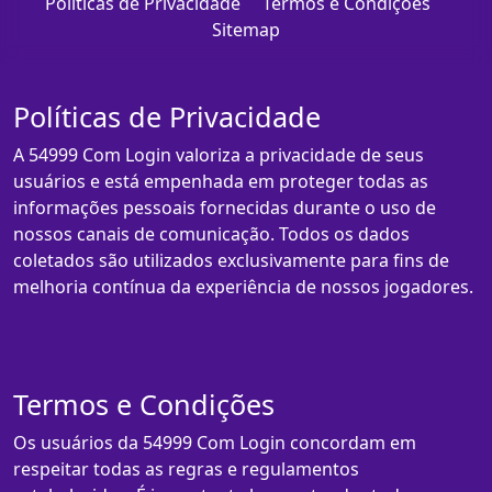
Políticas de Privacidade
Termos e Condições
Sitemap
Políticas de Privacidade
A 54999 Com Login valoriza a privacidade de seus
usuários e está empenhada em proteger todas as
informações pessoais fornecidas durante o uso de
nossos canais de comunicação. Todos os dados
coletados são utilizados exclusivamente para fins de
melhoria contínua da experiência de nossos jogadores.
Termos e Condições
Os usuários da 54999 Com Login concordam em
respeitar todas as regras e regulamentos