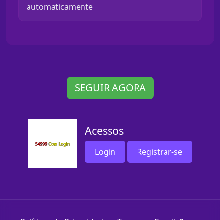
automaticamente
SEGUIR AGORA
Acessos
Login
Registrar-se