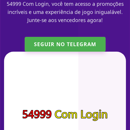
54999 Com Login, você tem acesso a promoções
incríveis e uma experiência de jogo inigualável.
Junte-se aos vencedores agora!
SEGUIR NO TELEGRAM