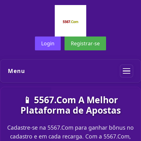
Login
Registrar-se
Menu
📱 5567.Com A Melhor
Plataforma de Apostas
Cadastre-se na 5567.Com para ganhar bônus no
cadastro e em cada recarga. Com a 5567.Com,