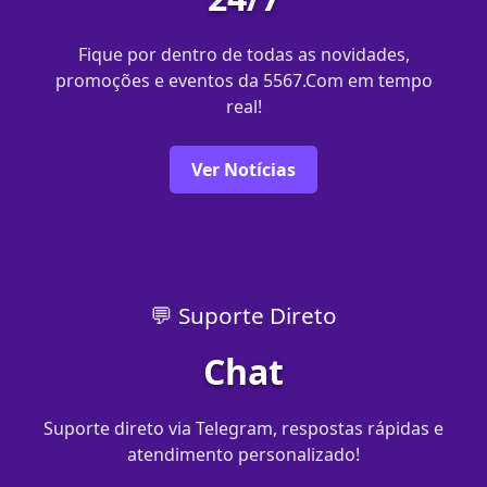
Fique por dentro de todas as novidades,
promoções e eventos da 5567.Com em tempo
real!
Ver Notícias
💬 Suporte Direto
Chat
Suporte direto via Telegram, respostas rápidas e
atendimento personalizado!