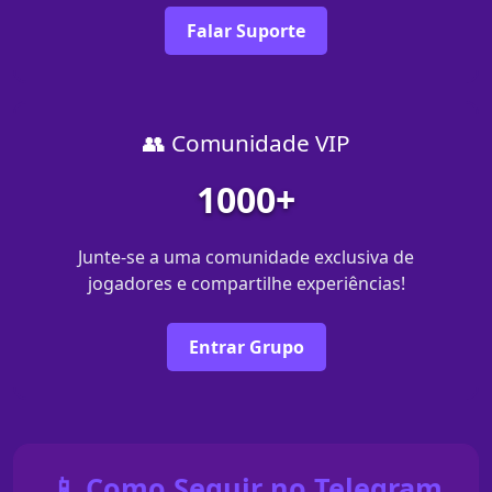
Falar Suporte
👥 Comunidade VIP
1000+
Junte-se a uma comunidade exclusiva de
jogadores e compartilhe experiências!
Entrar Grupo
📱 Como Seguir no Telegram