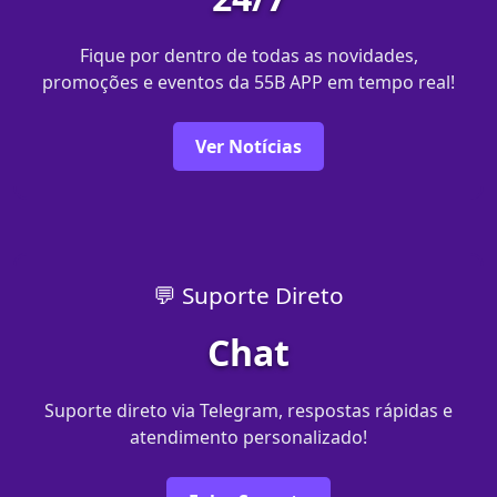
Fique por dentro de todas as novidades,
promoções e eventos da 55B APP em tempo real!
Ver Notícias
💬 Suporte Direto
Chat
Suporte direto via Telegram, respostas rápidas e
atendimento personalizado!