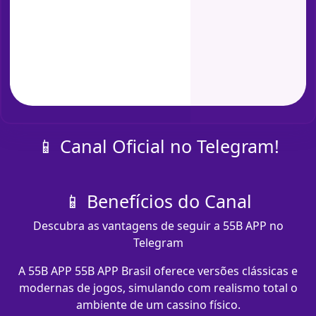
📱 Canal Oficial no Telegram!
📱 Benefícios do Canal
Descubra as vantagens de seguir a 55B APP no
Telegram
A 55B APP 55B APP Brasil oferece versões clássicas e
modernas de jogos, simulando com realismo total o
ambiente de um cassino físico.