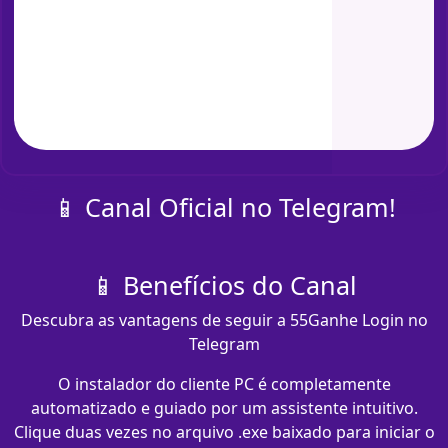
📱 Canal Oficial no Telegram!
📱 Benefícios do Canal
Descubra as vantagens de seguir a 55Ganhe Login no
Telegram
O instalador do cliente PC é completamente
automatizado e guiado por um assistente intuitivo.
Clique duas vezes no arquivo .exe baixado para iniciar o