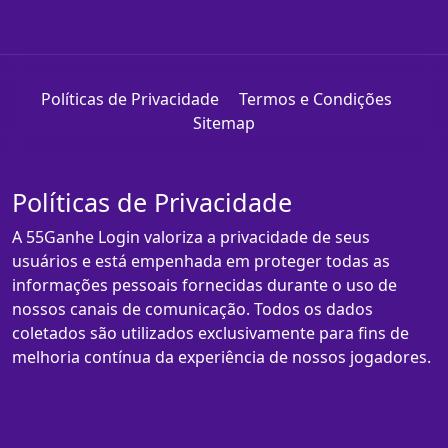
Políticas de Privacidade
Termos e Condições
Sitemap
Políticas de Privacidade
A 55Ganhe Login valoriza a privacidade de seus
usuários e está empenhada em proteger todas as
informações pessoais fornecidas durante o uso de
nossos canais de comunicação. Todos os dados
coletados são utilizados exclusivamente para fins de
melhoria contínua da experiência de nossos jogadores.