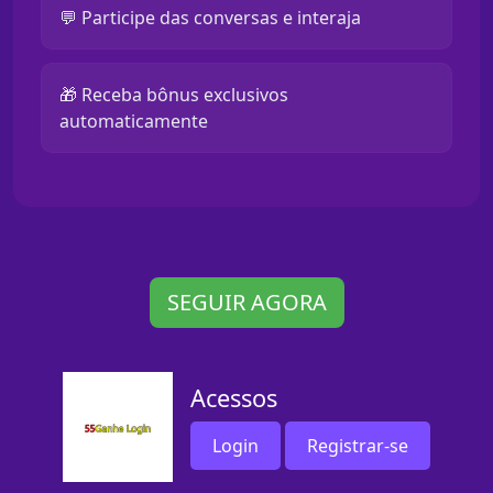
💬 Participe das conversas e interaja
🎁 Receba bônus exclusivos
automaticamente
SEGUIR AGORA
Acessos
Login
Registrar-se