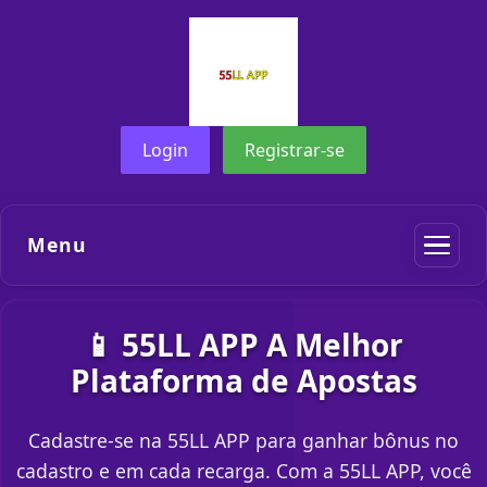
Login
Registrar-se
Menu
📱 55LL APP A Melhor
Plataforma de Apostas
Cadastre-se na 55LL APP para ganhar bônus no
cadastro e em cada recarga. Com a 55LL APP, você