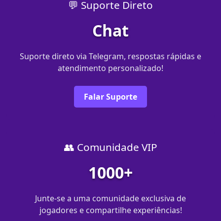
💬 Suporte Direto
Chat
Suporte direto via Telegram, respostas rápidas e
atendimento personalizado!
Falar Suporte
👥 Comunidade VIP
1000+
Junte-se a uma comunidade exclusiva de
jogadores e compartilhe experiências!