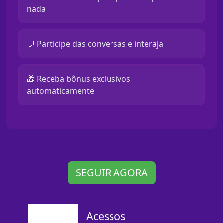
nada
💬 Participe das conversas e interaja
🎁 Receba bônus exclusivos
automaticamente
SEGUIR AGORA
Acessos