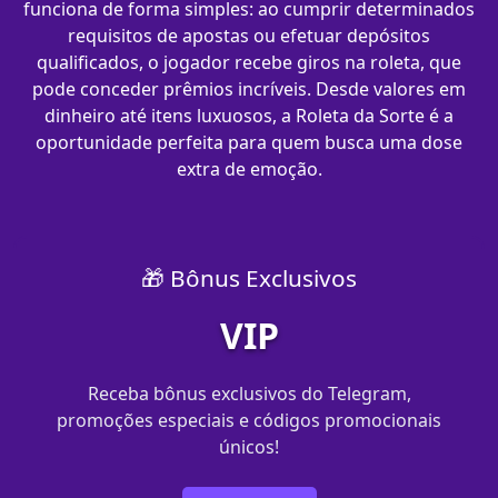
funciona de forma simples: ao cumprir determinados
requisitos de apostas ou efetuar depósitos
qualificados, o jogador recebe giros na roleta, que
pode conceder prêmios incríveis. Desde valores em
dinheiro até itens luxuosos, a Roleta da Sorte é a
oportunidade perfeita para quem busca uma dose
extra de emoção.
🎁 Bônus Exclusivos
VIP
Receba bônus exclusivos do Telegram,
promoções especiais e códigos promocionais
únicos!