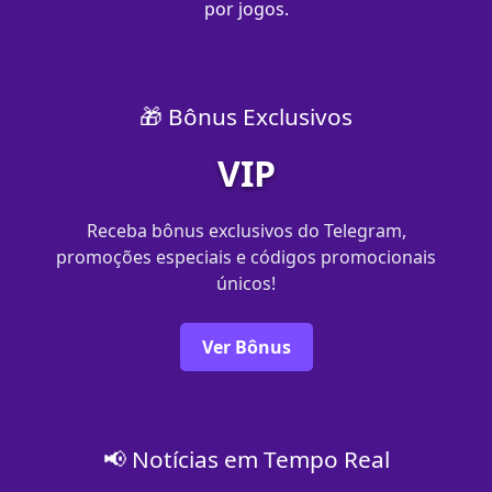
por jogos.
🎁 Bônus Exclusivos
VIP
Receba bônus exclusivos do Telegram,
promoções especiais e códigos promocionais
únicos!
Ver Bônus
📢 Notícias em Tempo Real