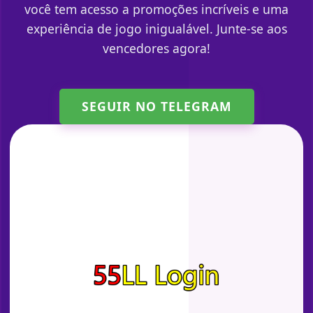
você tem acesso a promoções incríveis e uma
experiência de jogo inigualável. Junte-se aos
vencedores agora!
SEGUIR NO TELEGRAM