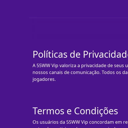
Políticas de Privacida
A 55WW Vip valoriza a privacidade de seus
nossos canais de comunicação. Todos os dad
jogadores.
Termos e Condições
Os usuários da 55WW Vip concordam em resp