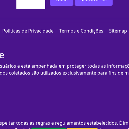
Políticas de Privacidade
Termos e Condições
Sitemap
de
 usuários e está empenhada em proteger todas as informaçõ
os coletados são utilizados exclusivamente para fins de m
eitar todas as regras e regulamentos estabelecidos. É im