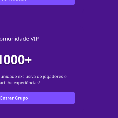
Comunidade VIP
1000+
unidade exclusiva de jogadores e
rtilhe experiências!
Entrar Grupo