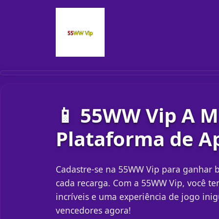
📱 55WW Vip A M
Plataforma de A
Cadastre-se na 55WW Vip para ganhar 
cada recarga. Com a 55WW Vip, você t
incríveis e uma experiência de jogo inig
vencedores agora!