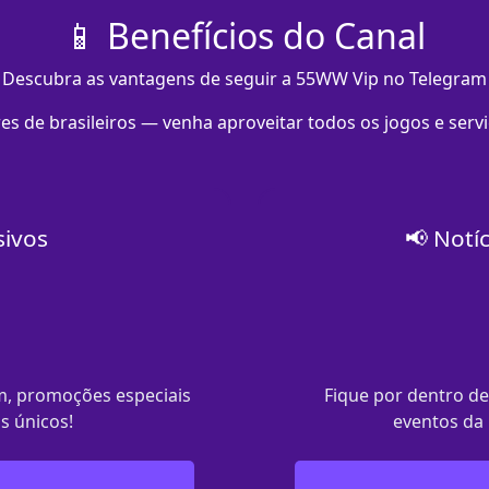
📱 Benefícios do Canal
Descubra as vantagens de seguir a 55WW Vip no Telegram
es de brasileiros — venha aproveitar todos os jogos e servi
sivos
📢 Notí
m, promoções especiais
Fique por dentro d
s únicos!
eventos da