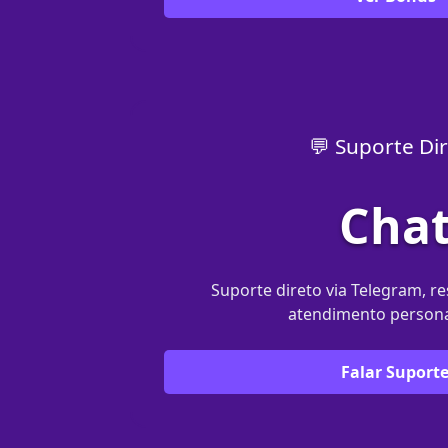
💬 Suporte Di
Cha
Suporte direto via Telegram, r
atendimento persona
Falar Suport