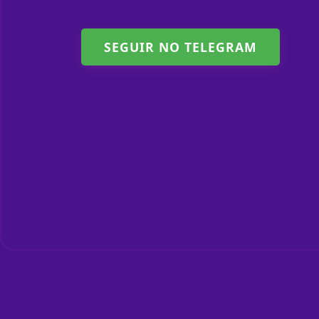
SEGUIR NO TELEGRAM