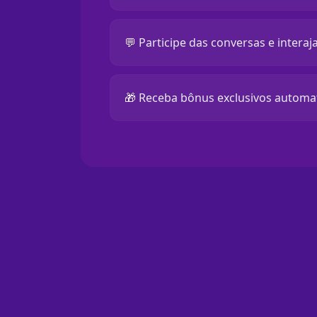
💬 Participe das conversas e interaj
🎁 Receba bônus exclusivos autom