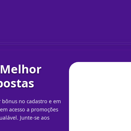
 Melhor
postas
r bônus no cadastro e em
 tem acesso a promoções
ualável. Junte-se aos