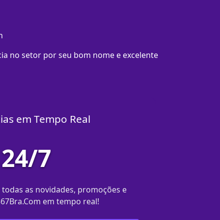
m
cia no setor por seu bom nome e excelente
cias em Tempo Real
24/7
e todas as novidades, promoções e
567Bra.Com em tempo real!