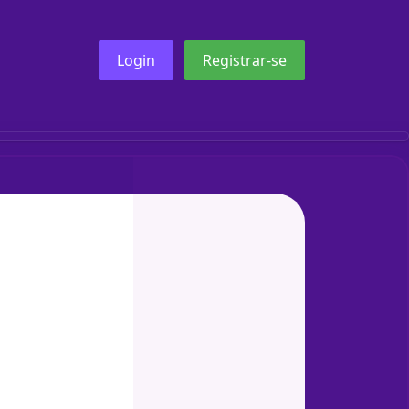
Login
Registrar-se