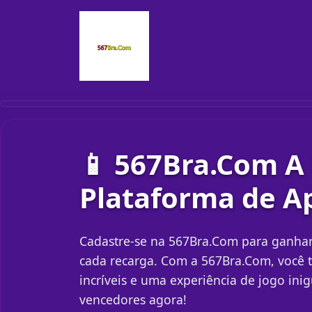
📱 567Bra.Com A
Plataforma de A
Cadastre-se na 567Bra.Com para ganha
cada recarga. Com a 567Bra.Com, você
incríveis e uma experiência de jogo inig
vencedores agora!