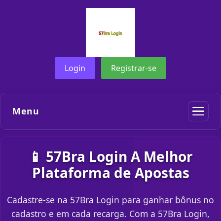
Login
Registrar-se
Menu
📱 57Bra Login A Melhor
Plataforma de Apostas
Cadastre-se na 57Bra Login para ganhar bônus no
cadastro e em cada recarga. Com a 57Bra Login,