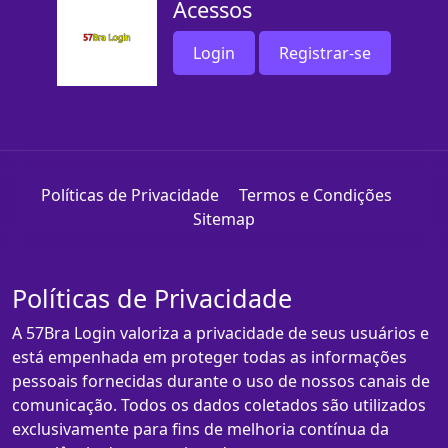
Acessos
Login
Registrar-se
Políticas de Privacidade
Termos e Condições
Sitemap
Políticas de Privacidade
A 57Bra Login valoriza a privacidade de seus usuários e
está empenhada em proteger todas as informações
pessoais fornecidas durante o uso de nossos canais de
comunicação. Todos os dados coletados são utilizados
exclusivamente para fins de melhoria contínua da