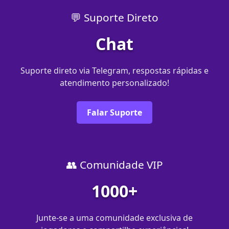
💬 Suporte Direto
Chat
Suporte direto via Telegram, respostas rápidas e
atendimento personalizado!
Falar Suporte
👥 Comunidade VIP
1000+
Junte-se a uma comunidade exclusiva de