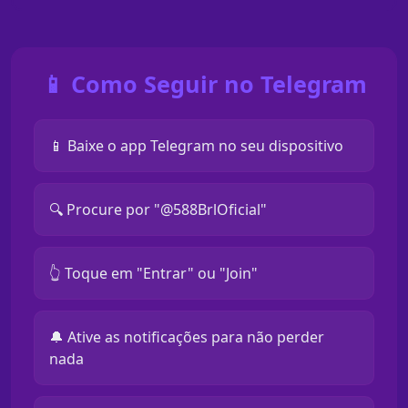
📱 Como Seguir no Telegram
📱 Baixe o app Telegram no seu dispositivo
🔍 Procure por "@588BrlOficial"
👆 Toque em "Entrar" ou "Join"
🔔 Ative as notificações para não perder
nada