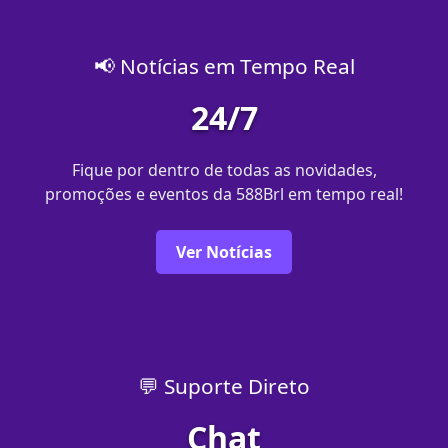
📢 Notícias em Tempo Real
24/7
Fique por dentro de todas as novidades,
promoções e eventos da 588Brl em tempo real!
Ver Notícias
💬 Suporte Direto
Chat