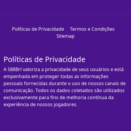
Políticas de Privacidade
Termos e Condições
Sitemap
Políticas de Privacidade
A 588Brl valoriza a privacidade de seus usuários e está
empenhada em proteger todas as informações
pessoais fornecidas durante o uso de nossos canais de
comunicação. Todos os dados coletados são utilizados
exclusivamente para fins de melhoria contínua da
experiência de nossos jogadores.