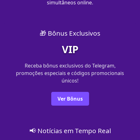
simultâneos online.
🎁 Bônus Exclusivos
VIP
Receba bônus exclusivos do Telegram,
promoções especiais e códigos promocionais
únicos!
Ver Bônus
📢 Notícias em Tempo Real