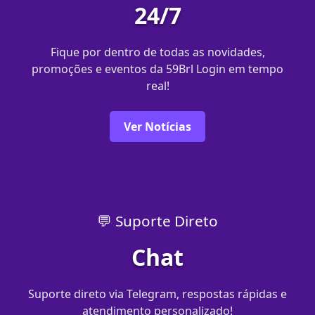
24/7
Fique por dentro de todas as novidades,
promoções e eventos da 59Brl Login em tempo
real!
Ver Notícias
💬 Suporte Direto
Chat
Suporte direto via Telegram, respostas rápidas e
atendimento personalizado!