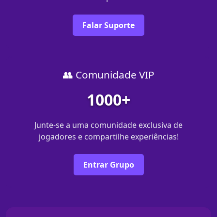
Falar Suporte
👥 Comunidade VIP
1000+
Junte-se a uma comunidade exclusiva de
jogadores e compartilhe experiências!
Entrar Grupo