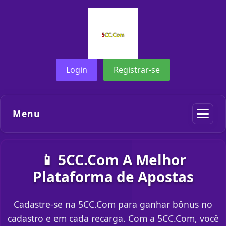
Login
Registrar-se
Menu
📱 5CC.Com A Melhor
Plataforma de Apostas
Cadastre-se na 5CC.Com para ganhar bônus no
cadastro e em cada recarga. Com a 5CC.Com, você