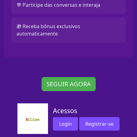
💬 Participe das conversas e interaja
🎁 Receba bônus exclusivos
automaticamente
SEGUIR AGORA
Acessos
Login
Registrar-se