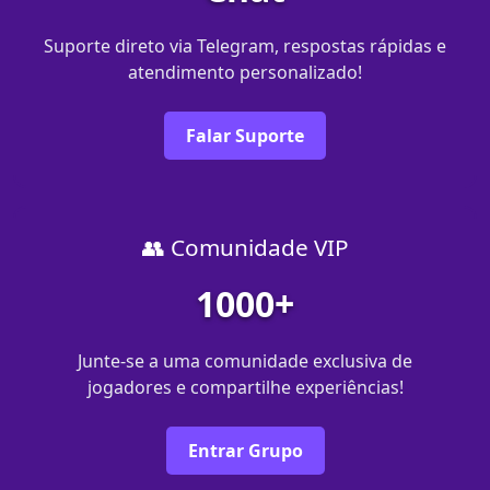
Suporte direto via Telegram, respostas rápidas e
atendimento personalizado!
Falar Suporte
👥 Comunidade VIP
1000+
Junte-se a uma comunidade exclusiva de
jogadores e compartilhe experiências!
Entrar Grupo