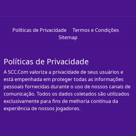
Políticas de Privacidade
Termos e Condições
Sitemap
Políticas de Privacidade
A 5CC.Com valoriza a privacidade de seus usuários e
está empenhada em proteger todas as informações
pessoais fornecidas durante o uso de nossos canais de
comunicação. Todos os dados coletados são utilizados
exclusivamente para fins de melhoria contínua da
experiência de nossos jogadores.