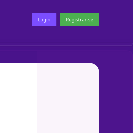
Login
Registrar-se