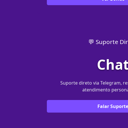
💬 Suporte Di
Cha
Suporte direto via Telegram, r
atendimento persona
Falar Suport