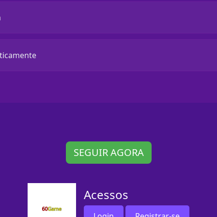
a
aticamente
SEGUIR AGORA
Acessos
Login
Registrar-se