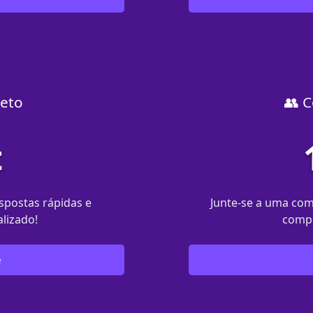
reto
👥 
t
espostas rápidas e
Junte-se a uma com
lizado!
compa
e