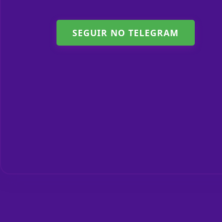
SEGUIR NO TELEGRAM