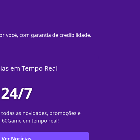
 você, com garantia de credibilidade.
cias em Tempo Real
24/7
e todas as novidades, promoções e
a 60Game em tempo real!
Ver Notícias