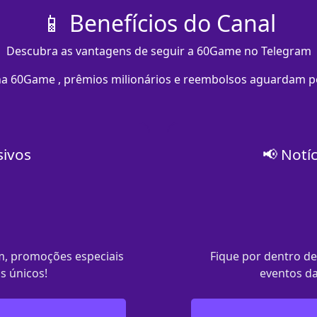
📱 Benefícios do Canal
Descubra as vantagens de seguir a 60Game no Telegram
na 60Game , prêmios milionários e reembolsos aguardam por
sivos
📢 Notí
m, promoções especiais
Fique por dentro d
s únicos!
eventos d