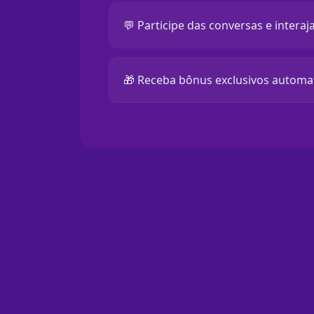
💬 Participe das conversas e interaj
🎁 Receba bônus exclusivos autom