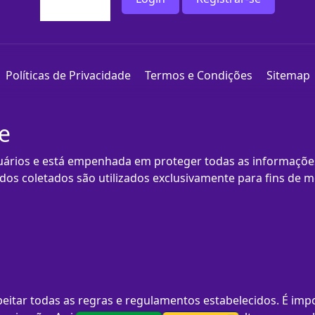
Políticas de Privacidade
Termos e Condições
Sitemap
de
suários e está empenhada em proteger todas as informaçõe
os coletados são utilizados exclusivamente para fins de m
tar todas as regras e regulamentos estabelecidos. É impo