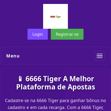
Login
Registrar-se
Menu
📱 6666 Tiger A Melhor
Plataforma de Apostas
Cadastre-se na 6666 Tiger para ganhar bônus no
cadastro e em cada recarga. Com a 6666 Tiger,