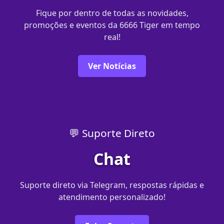
Fique por dentro de todas as novidades,
promoções e eventos da 6666 Tiger em tempo
real!
Ver Notícias
💬 Suporte Direto
Chat
Suporte direto via Telegram, respostas rápidas e
atendimento personalizado!