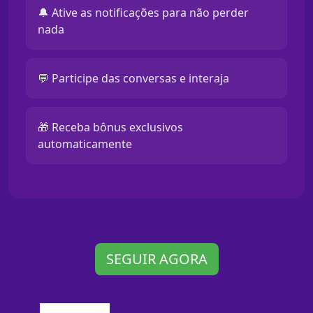
🔔 Ative as notificações para não perder
nada
💬 Participe das conversas e interaja
🎁 Receba bônus exclusivos
automaticamente
SEGUIR AGORA