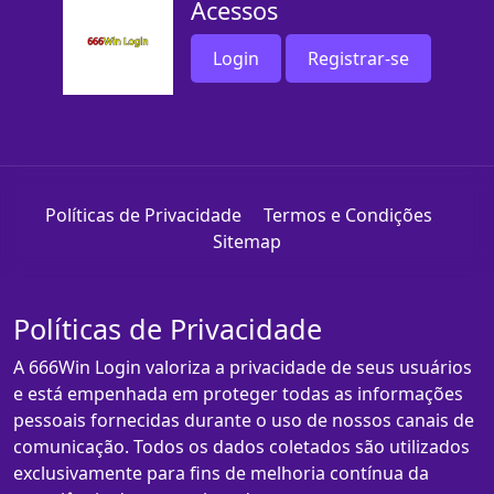
Acessos
Login
Registrar-se
Políticas de Privacidade
Termos e Condições
Sitemap
Políticas de Privacidade
A 666Win Login valoriza a privacidade de seus usuários
e está empenhada em proteger todas as informações
pessoais fornecidas durante o uso de nossos canais de
comunicação. Todos os dados coletados são utilizados
exclusivamente para fins de melhoria contínua da