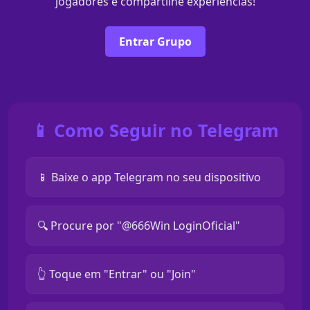
jogadores e compartilhe experiências!
Entrar Grupo
📱 Como Seguir no Telegram
📱 Baixe o app Telegram no seu dispositivo
🔍 Procure por "@666Win LoginOficial"
👆 Toque em "Entrar" ou "Join"