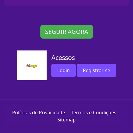
SEGUIR AGORA
Acessos
Login
Registrar-se
Políticas de Privacidade
Termos e Condições
Sitemap