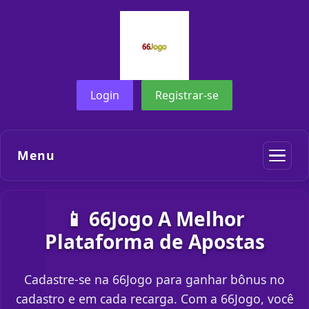
Login
Registrar-se
Menu
📱 66Jogo A Melhor
Plataforma de Apostas
Cadastre-se na 66Jogo para ganhar bônus no
cadastro e em cada recarga. Com a 66Jogo, você