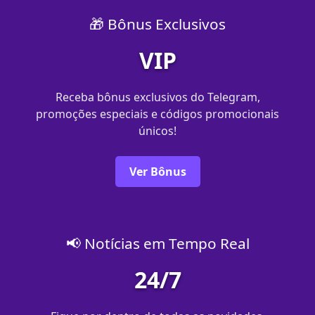
🎁 Bônus Exclusivos
VIP
Receba bônus exclusivos do Telegram,
promoções especiais e códigos promocionais
únicos!
Ver Bônus
📢 Notícias em Tempo Real
24/7