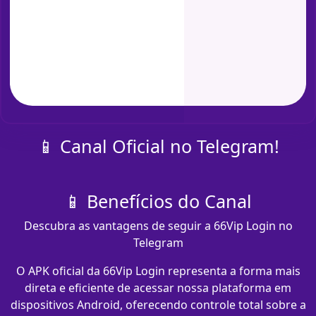
📱 Canal Oficial no Telegram!
📱 Benefícios do Canal
Descubra as vantagens de seguir a 66Vip Login no
Telegram
O APK oficial da 66Vip Login representa a forma mais
direta e eficiente de acessar nossa plataforma em
dispositivos Android, oferecendo controle total sobre a