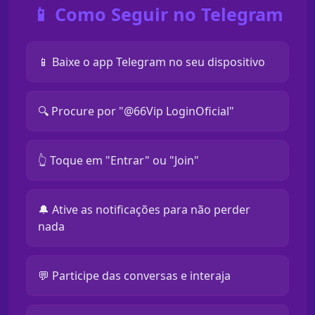
📱 Como Seguir no Telegram
📱 Baixe o app Telegram no seu dispositivo
🔍 Procure por "@66Vip LoginOficial"
👆 Toque em "Entrar" ou "Join"
🔔 Ative as notificações para não perder
nada
💬 Participe das conversas e interaja