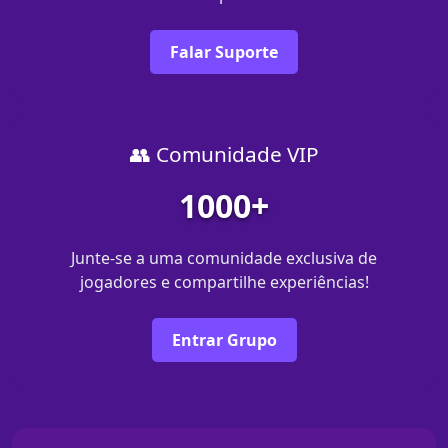
Falar Suporte
👥 Comunidade VIP
1000+
Junte-se a uma comunidade exclusiva de
jogadores e compartilhe experiências!
Entrar Grupo