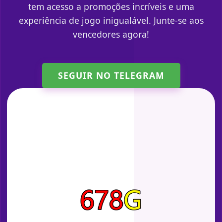
tem acesso a promoções incríveis e uma
experiência de jogo inigualável. Junte-se aos
vencedores agora!
SEGUIR NO TELEGRAM