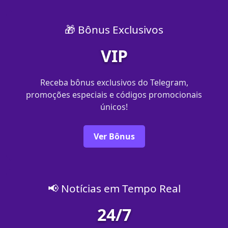
🎁 Bônus Exclusivos
VIP
Receba bônus exclusivos do Telegram,
promoções especiais e códigos promocionais
únicos!
Ver Bônus
📢 Notícias em Tempo Real
24/7