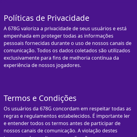
Políticas de Privacidade
A 678G valoriza a privacidade de seus usuários e está
empenhada em proteger todas as informações
pessoais fornecidas durante o uso de nossos canais de
comunicação. Todos os dados coletados são utilizados
exclusivamente para fins de melhoria contínua da
experiência de nossos jogadores.
Termos e Condições
Os usuários da 678G concordam em respeitar todas as
regras e regulamentos estabelecidos. É importante ler
e entender todos os termos antes de participar de
nossos canais de comunicação. A violação destes