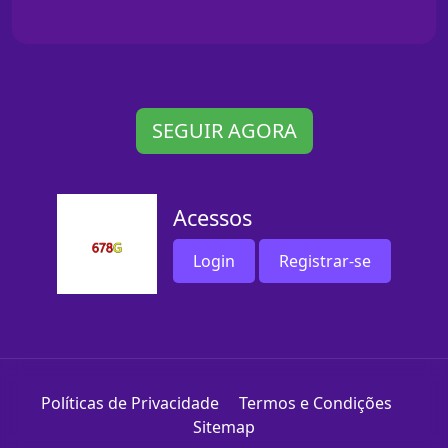
SEGUIR AGORA
Acessos
Login
Registrar-se
Políticas de Privacidade
Termos e Condições
Sitemap