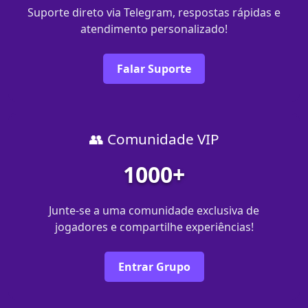
Suporte direto via Telegram, respostas rápidas e
atendimento personalizado!
Falar Suporte
👥 Comunidade VIP
1000+
Junte-se a uma comunidade exclusiva de
jogadores e compartilhe experiências!
Entrar Grupo