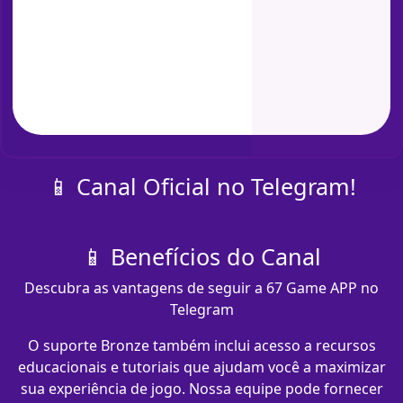
📱 Canal Oficial no Telegram!
📱 Benefícios do Canal
Descubra as vantagens de seguir a 67 Game APP no
Telegram
O suporte Bronze também inclui acesso a recursos
educacionais e tutoriais que ajudam você a maximizar
sua experiência de jogo. Nossa equipe pode fornecer