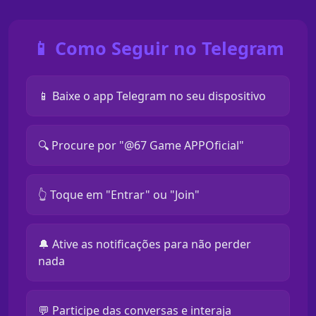
📱 Como Seguir no Telegram
📱 Baixe o app Telegram no seu dispositivo
🔍 Procure por "@67 Game APPOficial"
👆 Toque em "Entrar" ou "Join"
🔔 Ative as notificações para não perder
nada
💬 Participe das conversas e interaja