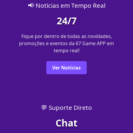
📢 Notícias em Tempo Real
24/7
Fique por dentro de todas as novidades,
promoções e eventos da 67 Game APP em
tempo real!
Ver Notícias
💬 Suporte Direto
Chat