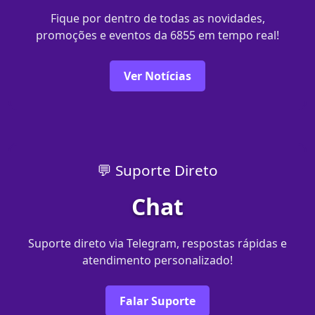
Fique por dentro de todas as novidades,
promoções e eventos da 6855 em tempo real!
Ver Notícias
💬 Suporte Direto
Chat
Suporte direto via Telegram, respostas rápidas e
atendimento personalizado!
Falar Suporte