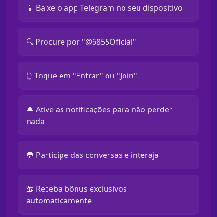
📱 Baixe o app Telegram no seu dispositivo
🔍 Procure por "@6855Oficial"
👆 Toque em "Entrar" ou "Join"
🔔 Ative as notificações para não perder
nada
💬 Participe das conversas e interaja
🎁 Receba bônus exclusivos
automaticamente