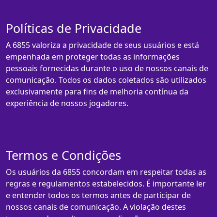
Políticas de Privacidade
A 6855 valoriza a privacidade de seus usuários e está
empenhada em proteger todas as informações
pessoais fornecidas durante o uso de nossos canais de
comunicação. Todos os dados coletados são utilizados
exclusivamente para fins de melhoria contínua da
experiência de nossos jogadores.
Termos e Condições
Os usuários da 6855 concordam em respeitar todas as
regras e regulamentos estabelecidos. É importante ler
e entender todos os termos antes de participar de
nossos canais de comunicação. A violação destes