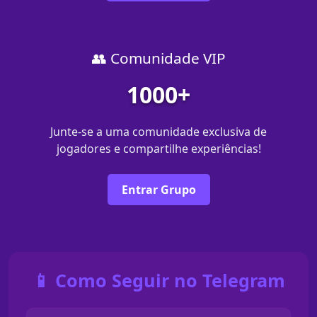
👥 Comunidade VIP
1000+
Junte-se a uma comunidade exclusiva de
jogadores e compartilhe experiências!
Entrar Grupo
📱 Como Seguir no Telegram