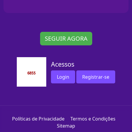
SEGUIR AGORA
Acessos
Login
Registrar-se
Políticas de Privacidade
Termos e Condições
Sitemap