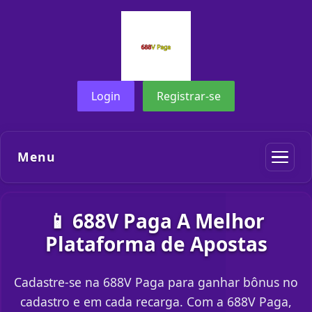
Login
Registrar-se
Menu
📱 688V Paga A Melhor
Plataforma de Apostas
Cadastre-se na 688V Paga para ganhar bônus no
cadastro e em cada recarga. Com a 688V Paga,