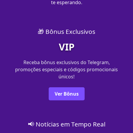
te esperando.
🎁 Bônus Exclusivos
VIP
Receba bônus exclusivos do Telegram,
promoções especiais e códigos promocionais
únicos!
Ver Bônus
📢 Notícias em Tempo Real