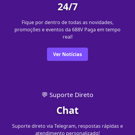
24/7
Fique por dentro de todas as novidades,
promoções e eventos da 688V Paga em tempo
real!
Ver Notícias
💬 Suporte Direto
Chat
Suporte direto via Telegram, respostas rápidas e
atendimento personalizado!