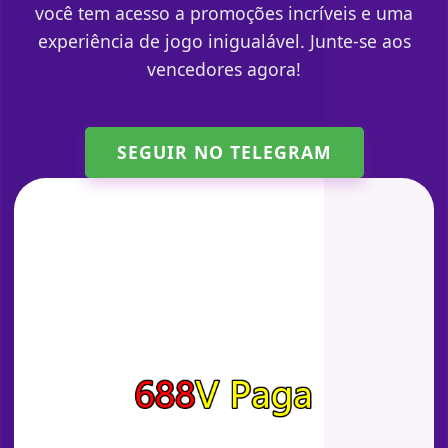
você tem acesso a promoções incríveis e uma
experiência de jogo inigualável. Junte-se aos
vencedores agora!
SEGUIR NO TELEGRAM