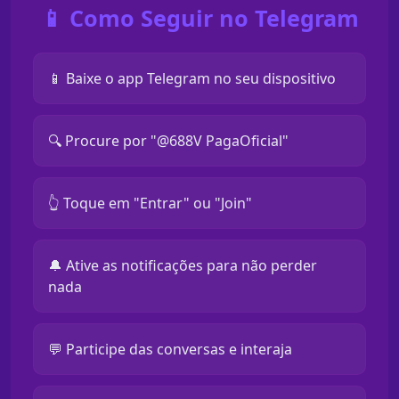
📱 Como Seguir no Telegram
📱 Baixe o app Telegram no seu dispositivo
🔍 Procure por "@688V PagaOficial"
👆 Toque em "Entrar" ou "Join"
🔔 Ative as notificações para não perder
nada
💬 Participe das conversas e interaja