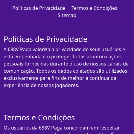
Políticas de Privacidade
Termos e Condições
Sitemap
Políticas de Privacidade
A 688V Paga valoriza a privacidade de seus usuários e
está empenhada em proteger todas as informações
pessoais fornecidas durante o uso de nossos canais de
comunicação. Todos os dados coletados são utilizados
exclusivamente para fins de melhoria contínua da
experiência de nossos jogadores.
Termos e Condições
Os usuários da 688V Paga concordam em respeitar