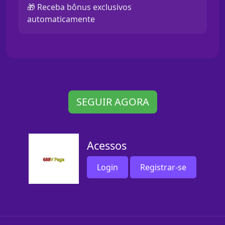
🎁 Receba bônus exclusivos
automaticamente
SEGUIR AGORA
Acessos
Login
Registrar-se