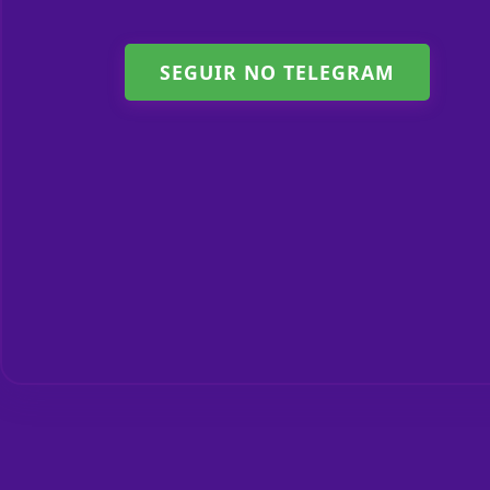
SEGUIR NO TELEGRAM