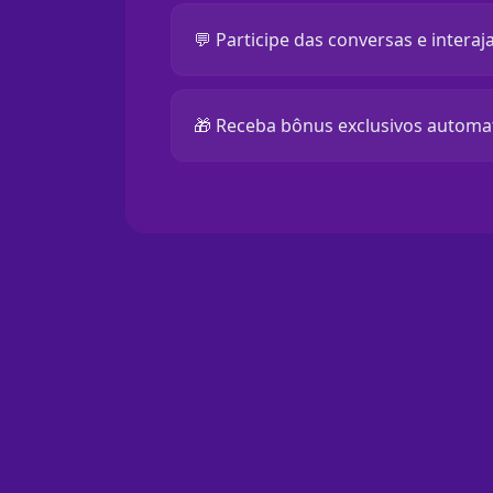
💬 Participe das conversas e interaj
🎁 Receba bônus exclusivos autom