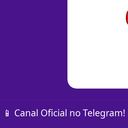
📱 Canal Oficial no Telegram!