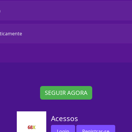
a
aticamente
SEGUIR AGORA
Acessos
Login
Registrar-se